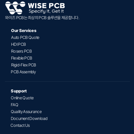
와이즈 PCB는 최상의 PCB 솔루션을 제공합니다.
Our Services
Auto PCB Quote
HDI PCB
Rosers PCB
Flexible PCB
Rigid-Flex PCB
PCB Assembly
Support
Online Quote
FAQ
Quality Assurance
Document Download
Contact Us