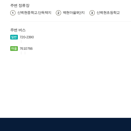
주변 정류장
신백현중학교.단독택지
백현마을9단지
신백현초등학교
주변 버스
720-2
390
76
107
66