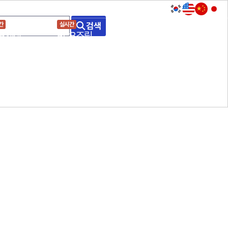
회원가입
로그인
검색
간
실시간
CB제작
PCB조립
고객센터
갤러리