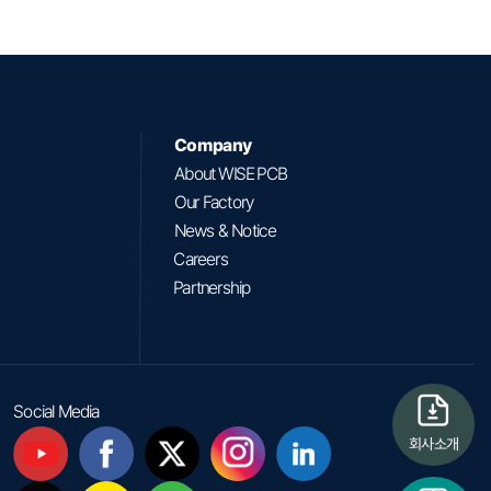
Company
About WISE PCB
Our Factory
News & Notice
Careers
Partnership
Social Media
회사소개