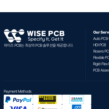
Our Serv
Auto PCB
HDI PCB
와이즈 PCB는 최상의 PCB 솔루션을 제공합니다.
Rosers P
Flexible P
Rigid-Flex
PCB Asse
Payment Methods