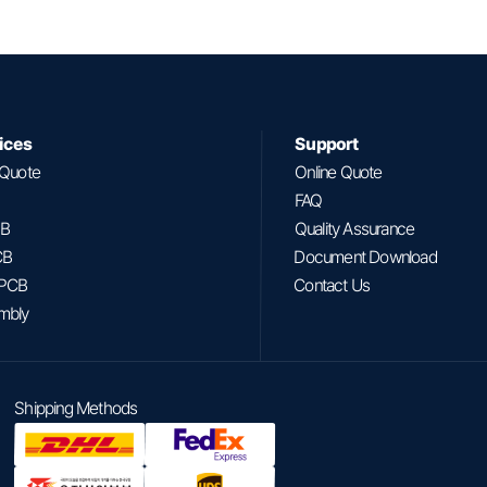
ices
Support
 Quote
Online Quote
FAQ
CB
Quality Assurance
CB
Document Download
 PCB
Contact Us
mbly
Shipping Methods